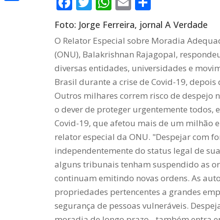
Facebook
Twitter
WhatsApp
Email
Share
Share
Foto: Jorge Ferreira, jornal A Verdade
O Relator Especial sobre Moradia Adequa
(ONU), Balakrishnan Rajagopal, respondeu 
diversas entidades, universidades e movi
Brasil durante a crise de Covid-19, depois
Outros milhares correm risco de despejo n
o dever de proteger urgentemente todos,
Covid-19, que afetou mais de um milhão e
relator especial da ONU. "Despejar com fo
independentemente do status legal de sua
alguns tribunais tenham suspendido as ord
continuam emitindo novas ordens. As aut
propriedades pertencentes a grandes empr
segurança de pessoas vulneráveis.
Despeja
moradia de longo prazo - também entra e