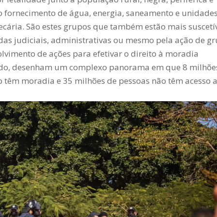
mo fornecimento de água, energia, saneamento e unidade
ecária. São estes grupos que também estão mais suscetí
das judiciais, administrativas ou mesmo pela ação de g
lvimento de ações para efetivar o direito à moradia
ado, desenham um complexo panorama em que 8 milhõe
ão têm moradia e 35 milhões de pessoas não têm acesso 