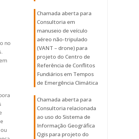
Chamada aberta para
Consultoria em
manuseio de veículo
aéreo não-tripulado
do no
(VANT – drone) para
.
projeto do Centro de
tem
Referência de Conflitos
Fundiários em Tempos
de Emergência Climática
bora
Chamada aberta para
s
Consultoria relacionada
e
ao uso do Sistema de
 e
Informação Geográfica
 ou
Qgis para projeto do
ença,