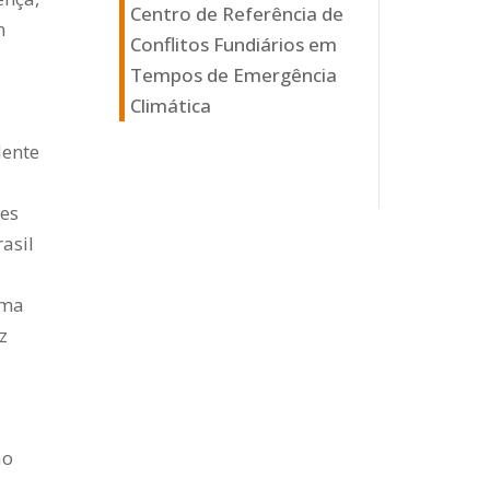
Centro de Referência de
m
Conflitos Fundiários em
Tempos de Emergência
Climática
dente
es
asil
uma
z
ão