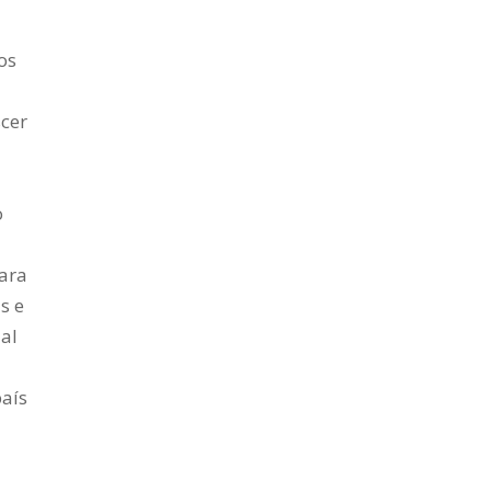
os
cer
o
para
s e
ial
país