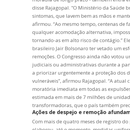
disse Rajagopal.
"O Ministério da Saúde b
sintomas, que lavem bem as mãos e manten
afirmou. “Ao mesmo tempo, centenas de f
qualquer acomodação alternativa, imposs
tornando-as em alto risco de contágio.”
El
brasileiro Jair Bolsonaro ter vetado um es
remoções. O Congresso ainda não votou u
judiciais ou administrativas durante a pa
a priorizar urgentemente a proteção dos
vulneráveis”, afirmou Rajagopal.
“A atual 
moratória imediata em todas as expulsões.
estimada em mais de 7 milhões de unidade
transformadoras, que o país também prec
Ações de despejo e remoção afundam
Com mais de quatro meses de registro do p
elaborou, até o momento, medidas uniform