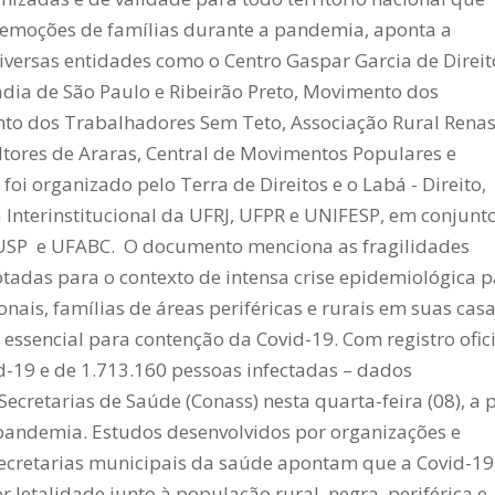
remoções de famílias durante a pandemia, aponta a
iversas entidades como o Centro Gaspar Garcia de Direit
a de São Paulo e Ribeirão Preto, Movimento dos
to dos Trabalhadores Sem Teto, Associação Rural Renas
ores de Araras, Central de Movimentos Populares e
i organizado pelo Terra de Direitos e o Labá - Direito,
a Interinstitucional da UFRJ, UFPR e UNIFESP, em conjunt
 USP e UFABC.
O documento menciona as fragilidades
tadas para o contexto de intensa crise epidemiológica 
ais, famílias de áreas periféricas e rurais em suas casa
 essencial para contenção da Covid-19.
Com registro ofic
-19 e de 1.713.160 pessoas infectadas – dados
ecretarias de Saúde (Conass) nesta quarta-feira (08), a 
 pandemia. Estudos desenvolvidos por organizações e
secretarias municipais da saúde apontam que a Covid-19
letalidade junto à população rural, negra, periférica e