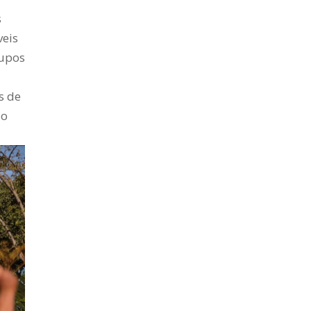
s
veis
rupos
s de
ao