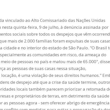
da vinculado ao Alto Comissariado das Nações Unidas
nesta quinta-feira, 9 de julho, à denúncia assinada por
mentos sociais sobre todos os despejos que vêm ocorren
 que mais de 2.000 famílias foram expulsas de suas casas
a cidade e no interior do estado de São Paulo.
"O Brasil 
 especialmente as comunidades em risco, da ameaça do
 meio de pessoas no país e matou mais de 65.000", disse
rça as pessoas de suas casas nessa situação,
 locação, é uma violação de seus direitos humanos."
Em
ens de despejo até que a crise da saúde termine, outro
oridades locais também parecem priorizar a retomada d
esas e proprietários de terras, em detrimento da saúde
r as pessoas agora - sem oferecer abrigo de emergência
m conflito com medidas para evitar a propagação da do