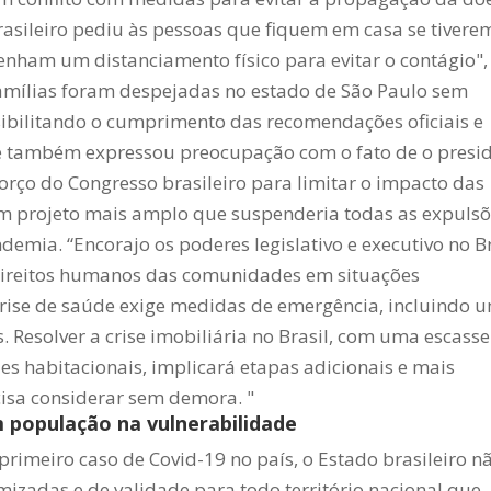
rasileiro pediu às pessoas que fiquem em casa se tivere
ham um distanciamento físico para evitar o contágio",
amílias foram despejadas no estado de São Paulo sem
ibilitando o cumprimento das recomendações oficiais e
e também expressou preocupação com o fato de o presi
forço do Congresso brasileiro para limitar o impacto das
m projeto mais amplo que suspenderia todas as expulsõ
ndemia.
“Encorajo os poderes legislativo e executivo no Br
 direitos humanos das comunidades em situações
crise de saúde exige medidas de emergência, incluindo 
 Resolver a crise imobiliária no Brasil, com uma escasse
s habitacionais, implicará etapas adicionais e mais
isa considerar sem demora. "
 população na vulnerabilidade
rimeiro caso de Covid-19 no país, o Estado brasileiro n
izadas e de validade para todo território nacional que