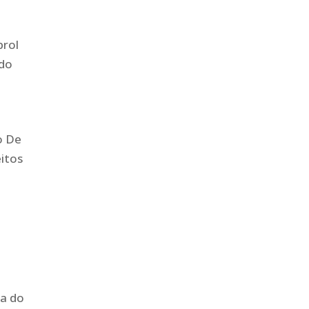
prol
 do
o De
eitos
va do