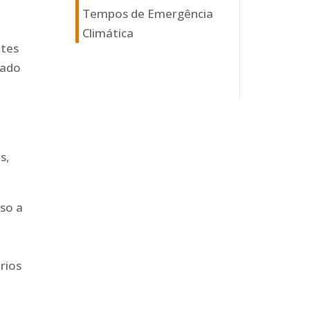
Tempos de Emergência
Climática
ntes
cado
s,
so a
rios