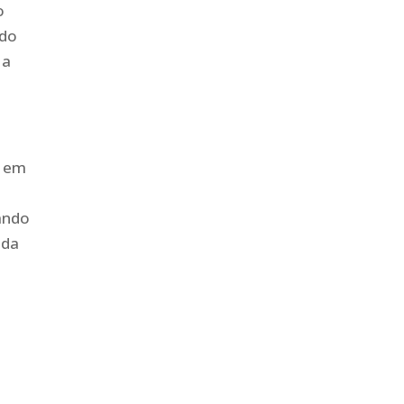
o
 do
 a
r em
ando
ada