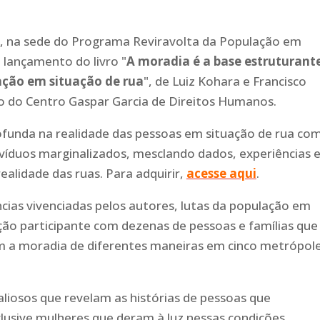
4h, na sede do Programa Reviravolta da População em
o lançamento do livro "
A moradia é a base estruturant
lação em situação de rua
", de Luiz Kohara e Francisco
do Centro Gaspar Garcia de Direitos Humanos.
rofunda na realidade das pessoas em situação de rua co
ivíduos marginalizados, mesclando dados, experiências 
ealidade das ruas. Para adquirir,
acesse aqui
.
ncias vivenciadas pelos autores, lutas da população em
ção participante com dezenas de pessoas e famílias que
m a moradia de diferentes maneiras em cinco metrópol
iosos que revelam as histórias de pessoas que
clusive mulheres que deram à luz nessas condições