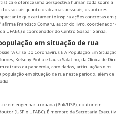
tatística e oferece uma perspectiva humanizada sobre a
ectos sociais quanto os dramas pessoais, os autores
mpactante que certamente inspira ações concretas em 
" afirma Francisco Comaru, autor do livro, coordenador
al da UFABC) e coordenador do Centro Gaspar Garcia.
população em situação de rua
siê “A Crise Do Coronavírus E A População Em Situaçã
omes, Kelseny Pinho e Laura Salatino, da Clínica de Dir
 retrato da pandemia, com dados, articulações e os
a população em situação de rua neste período, além de
adia.
estre em engenharia urbana (Poli/USP), doutor em
doutor (USP e UFABC). É membro da Secretaria Executi