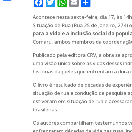
Facebook
Twitter
WhatsApp
Email
Share
Share
Acontece nesta sexta-feira, dia 17, às 1
Situação de Rua (Rua 25 de Janeiro, 274) 
para a vida e a inclusão social da popu
Comaru, ambos membros da coordenação 
Publicado pela editora CRV, a obra se ap
uma visão única sobre as vidas desses ind
histórias daqueles que enfrentam a dura r
O livro é resultado de décadas de experiê
situação de rua e condução de pesquisa a
estiveram em situação de rua e acessara
brasileiras.
Os autores compartilham testemunhos val
enfrentaram décadas de vida nas ruas, in